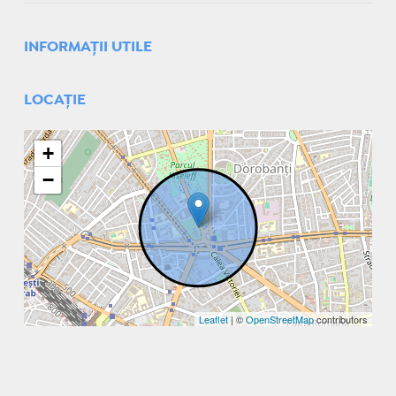
INFORMAŢII UTILE
LOCAȚIE
+
−
Leaflet
| ©
OpenStreetMap
contributors