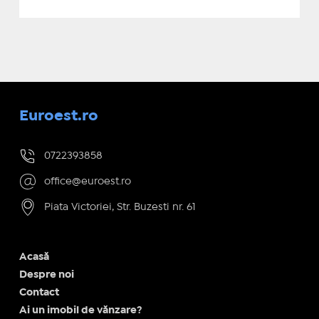
Euroest.ro
0722393858
office@euroest.ro
Piata Victoriei, Str. Buzesti nr. 61
Acasă
Despre noi
Contact
Ai un imobil de vănzare?