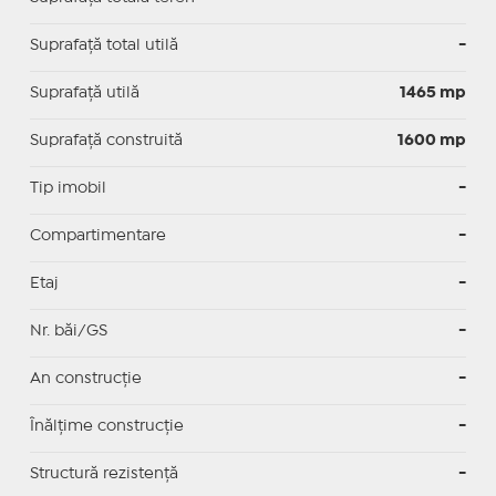
Suprafaţă total utilă
-
Suprafaţă utilă
1465 mp
Suprafaţă construită
1600 mp
Tip imobil
-
Compartimentare
-
Etaj
-
Nr. băi/GS
-
An construcție
-
Înălțime construcție
-
Structură rezistență
-