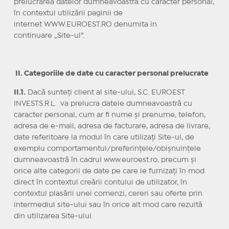
prelucrarea datelor dumneavoastră cu caracter personal,
în contextul utilizării paginii de
internet WWW.EUROEST.RO denumita in
continuare „Site-ul”.
II. Categoriile de date cu caracter personal prelucrate
II.1.
Dacă sunteţi client al site-ului, S.C. EUROEST
INVESTS.R.L. va prelucra datele dumneavoastră cu
caracter personal, cum ar fi nume şi prenume, telefon,
adresa de e-mail, adresa de facturare, adresa de livrare,
date referitoare la modul în care utilizaţi Site-ul, de
exemplu comportamentul/preferinţele/obişnuinţele
dumneavoastră în cadrul www.euroest.ro, precum şi
orice alte categorii de date pe care le furnizaţi în mod
direct în contextul creării contului de utilizator, în
contextul plasării unei comenzi, cereri sau oferte prin
intermediul site-ului sau în orice alt mod care rezultă
din utilizarea Site-ului.