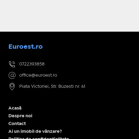
Euroest.ro
0722393858
office@euroest.ro
Piata Victoriei, Str. Buzesti nr. 61
Acasă
Despre noi
Contact
Ai un imobil de vănzare?