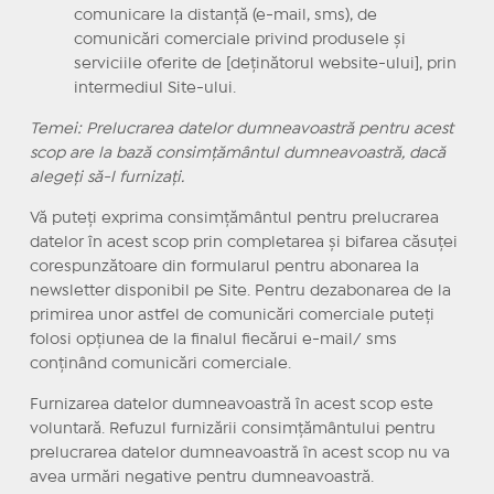
comunicare la distanţă (e-mail, sms), de
comunicări comerciale privind produsele şi
serviciile oferite de [deţinătorul website-ului], prin
intermediul Site-ului.
Temei: Prelucrarea datelor dumneavoastră pentru acest
scop are la bază consimţământul dumneavoastră, dacă
alegeţi să-l furnizaţi.
Vă puteţi exprima consimţământul pentru prelucrarea
datelor în acest scop prin completarea şi bifarea căsuţei
corespunzătoare din formularul pentru abonarea la
newsletter disponibil pe Site. Pentru dezabonarea de la
primirea unor astfel de comunicări comerciale puteţi
folosi opţiunea de la finalul fiecărui e-mail/ sms
conţinând comunicări comerciale.
Furnizarea datelor dumneavoastră în acest scop este
voluntară. Refuzul furnizării consimţământului pentru
prelucrarea datelor dumneavoastră în acest scop nu va
avea urmări negative pentru dumneavoastră.