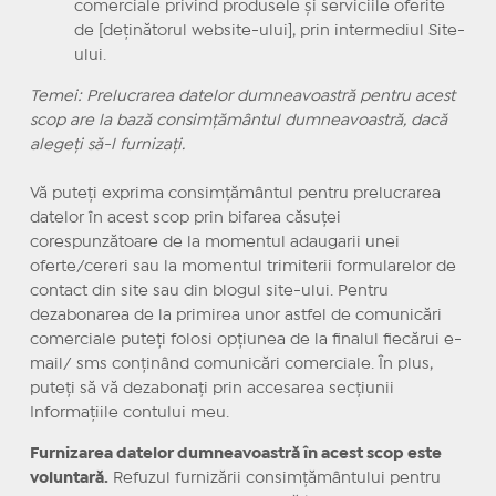
comerciale privind produsele şi serviciile oferite
de [deţinătorul website-ului], prin intermediul Site-
ului.
Temei: Prelucrarea datelor dumneavoastră pentru acest
scop are la bază consimţământul dumneavoastră, dacă
alegeţi să-l furnizaţi.
Vă puteţi exprima consimţământul pentru prelucrarea
datelor în acest scop prin bifarea căsuţei
corespunzătoare de la momentul adaugarii unei
oferte/cereri sau la momentul trimiterii formularelor de
contact din site sau din blogul site-ului. Pentru
dezabonarea de la primirea unor astfel de comunicări
comerciale puteţi folosi opţiunea de la finalul fiecărui e-
mail/ sms conţinând comunicări comerciale. În plus,
puteţi să vă dezabonaţi prin accesarea secţiunii
Informaţiile contului meu.
Furnizarea datelor dumneavoastră în acest scop este
voluntară.
Refuzul furnizării consimţământului pentru