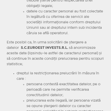
trebuie şterse pentru respectarea unei
obligaţii legale;
datele cu caracter personal au fost colectate
în legătură cu oferirea de servicii ale
societăţii informaţionale conform dreptului
Uniunii sau al dreptului intern sub incidenta
căruia se află operatorul.
Este posibil ca, în urma solicitării de ştergere a
datelor
S.C.EUROEST INVESTS.R.L.
să anonimizeze
aceste date (lipsindu-le astfel de caracterul personal) şi
să continue în aceste condiţii prelucrarea pentru scopuri
statistice;
dreptul la restricţionarea prelucrării în măsura în
care :
persoana contestă exactitatea datelor, pe o
perioadă care ne permite verificarea
corectitudinii datelor;
prelucrarea este ilegală, iar persoana vizată
se opune ştergerii datelor cu caracter