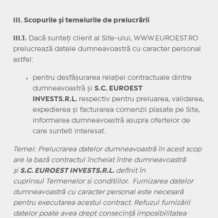
III. Scopurile şi temeiurile de prelucrării
III.1.
Dacă sunteţi client al Site-ului, WWW.EUROEST.RO
prelucrează datele dumneavoastră cu caracter personal
astfel:
pentru desfăşurarea relaţiei contractuale dintre
dumneavoastră şi
S.C. EUROEST
INVESTS.R.L.
respectiv pentru preluarea, validarea,
expedierea şi facturarea comenzii plasate pe Site,
informarea dumneavoastră asupra ofertelor de
care sunteti interesat.
Temei: Prelucrarea datelor dumneavoastră în acest scop
are la bază contractul încheiat între dumneavoastră
şi
S.C. EUROEST INVESTS.R.L.
definit în
cuprinsul Termenelor si conditiilor. Furnizarea datelor
dumneavoastră cu caracter personal este necesară
pentru executarea acestui contract. Refuzul furnizării
datelor poate avea drept consecinţă imposibilitatea