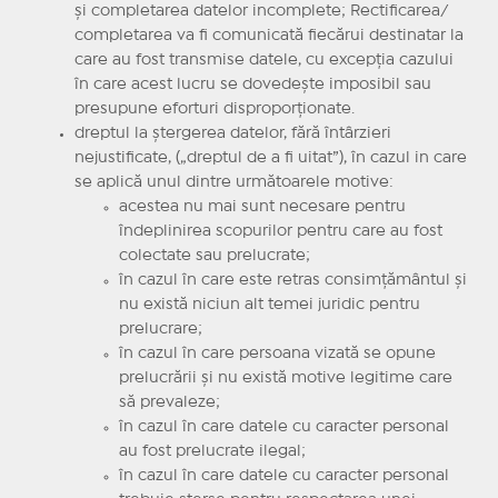
şi completarea datelor incomplete; Rectificarea/
completarea va fi comunicată fiecărui destinatar la
care au fost transmise datele, cu excepţia cazului
în care acest lucru se dovedeşte imposibil sau
presupune eforturi disproporţionate.
dreptul la ştergerea datelor, fără întârzieri
nejustificate, („dreptul de a fi uitat”), în cazul in care
se aplică unul dintre următoarele motive:
acestea nu mai sunt necesare pentru
îndeplinirea scopurilor pentru care au fost
colectate sau prelucrate;
în cazul în care este retras consimţământul şi
nu există niciun alt temei juridic pentru
prelucrare;
în cazul în care persoana vizată se opune
prelucrării şi nu există motive legitime care
să prevaleze;
în cazul în care datele cu caracter personal
au fost prelucrate ilegal;
în cazul în care datele cu caracter personal