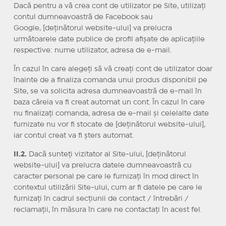
Dacă pentru a vă crea cont de utilizator pe Site, utilizaţi
contul dumneavoastră de Facebook sau
Google, [deţinătorul website-ului] va prelucra
următoarele date publice de profil afişate de aplicaţiile
respective: nume utilizator, adresa de e-mail.
În cazul în care alegeţi să vă creaţi cont de utilizator doar
înainte de a finaliza comanda unui produs disponibil pe
Site, se va solicita adresa dumneavoastră de e-mail în
baza căreia va fi creat automat un cont. În cazul în care
nu finalizaţi comanda, adresa de e-mail şi celelalte date
furnizate nu vor fi stocate de [deţinătorul website-ului],
iar contul creat va fi şters automat.
II.2.
Dacă sunteţi vizitator al Site-ului, [deţinătorul
website-ului] va prelucra datele dumneavoastră cu
caracter personal pe care le furnizaţi în mod direct în
contextul utilizării Site-ului, cum ar fi datele pe care le
furnizaţi în cadrul secţiunii de contact / întrebări /
reclamaţii, în măsura în care ne contactaţi în acest fel.