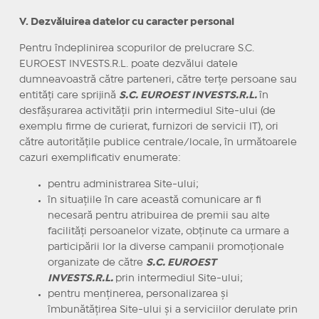
V. Dezvăluirea datelor cu caracter personal
Pentru îndeplinirea scopurilor de prelucrare S.C.
EUROEST INVESTS.R.L. poate dezvălui datele
dumneavoastră către parteneri, către terţe persoane sau
entităţi care sprijină
S.C. EUROEST INVESTS.R.L.
în
desfăşurarea activităţii prin intermediul Site-ului (de
exemplu firme de curierat, furnizori de servicii IT), ori
către autorităţile publice centrale/locale, în următoarele
cazuri exemplificativ enumerate:
pentru administrarea Site-ului;
în situaţiile în care această comunicare ar fi
necesară pentru atribuirea de premii sau alte
facilităţi persoanelor vizate, obţinute ca urmare a
participării lor la diverse campanii promoţionale
organizate de către
S.C. EUROEST
INVESTS.R.L.
prin intermediul Site-ului;
pentru menţinerea, personalizarea şi
îmbunătăţirea Site-ului şi a serviciilor derulate prin