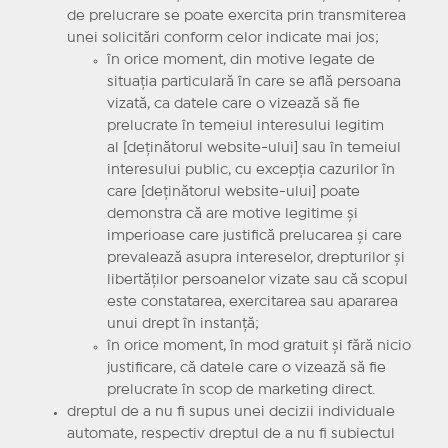
de prelucrare se poate exercita prin transmiterea
unei solicitări conform celor indicate mai jos;
în orice moment, din motive legate de
situaţia particulară în care se află persoana
vizată, ca datele care o vizează să fie
prelucrate în temeiul interesului legitim
al [deţinătorul website-ului] sau în temeiul
interesului public, cu excepţia cazurilor în
care [deţinătorul website-ului] poate
demonstra că are motive legitime şi
imperioase care justifică prelucarea şi care
prevalează asupra intereselor, drepturilor şi
libertăţilor persoanelor vizate sau că scopul
este constatarea, exercitarea sau apararea
unui drept în instanţă;
în orice moment, în mod gratuit şi fără nicio
justificare, că datele care o vizează să fie
prelucrate în scop de marketing direct.
dreptul de a nu fi supus unei decizii individuale
automate, respectiv dreptul de a nu fi subiectul