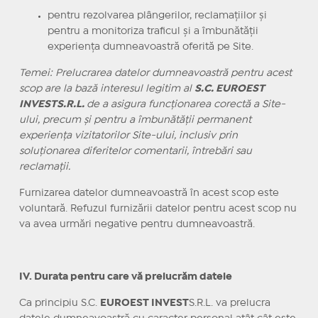
pentru rezolvarea plângerilor, reclamaţiilor şi
pentru a monitoriza traficul şi a îmbunătăţii
experienţa dumneavoastră oferită pe Site.
Temei: Prelucrarea datelor dumneavoastră pentru acest
scop are la bază interesul legitim al
S.C. EUROEST
INVESTS.R.L.
de a asigura funcţionarea corectă a Site-
ului, precum şi pentru a îmbunătăţii permanent
experienţa vizitatorilor Site-ului, inclusiv prin
soluţionarea diferitelor comentarii, întrebări sau
reclamaţii.
Furnizarea datelor dumneavoastră în acest scop este
voluntară. Refuzul furnizării datelor pentru acest scop nu
va avea urmări negative pentru dumneavoastră.
IV. Durata pentru care vă prelucrăm datele
Ca principiu S.C.
EUROEST INVEST
S.R.L. va prelucra