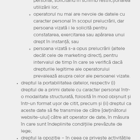
personal, solicitând în schimb restricţionarea
utilizării lor;
operatorul nu mai are nevoie de datele cu
caracter personal în scopul prelucrării, dar
persoana vizată i le solicită pentru
constatarea, exercitarea sau apărarea unui
drept în instanţă; sau
persoana vizată s-a opus prelucrării (altele
decât cele de marketing direct), pentru
intervalul de timp în care se verifică dacă
drepturile legitime ale operatorului
prevalează asupra celor ale persoanei vizate.
dreptul la portabilitatea datelor, respectiv (i)
dreptul de a primi datele cu caracter personal într-
o modalitate structurată, folosită în mod obişnuit şi
într-un format uşor de citit, precum şi (ii) dreptul ca
aceste date să fie transmise de către [deţinătorul
website-ului] către alt operator de date, în măsura
în care sunt îndeplinite condiţiile prevăzute de
lege;
dreptul la opoziţie – în ceea ce priveşte activităţile