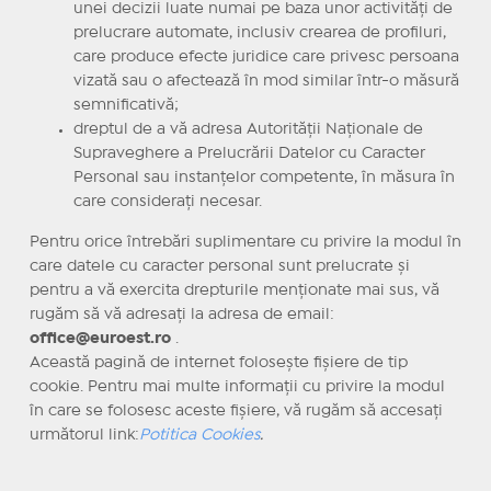
unei decizii luate numai pe baza unor activităţi de
prelucrare automate, inclusiv crearea de profiluri,
care produce efecte juridice care privesc persoana
vizată sau o afectează în mod similar într-o măsură
semnificativă;
dreptul de a vă adresa Autorităţii Naţionale de
Supraveghere a Prelucrării Datelor cu Caracter
Personal sau instanţelor competente, în măsura în
care consideraţi necesar.
Pentru orice întrebări suplimentare cu privire la modul în
care datele cu caracter personal sunt prelucrate şi
pentru a vă exercita drepturile menţionate mai sus, vă
rugăm să vă adresaţi la adresa de email:
office@euroest.ro
.
Această pagină de internet foloseşte fişiere de tip
cookie. Pentru mai multe informaţii cu privire la modul
în care se folosesc aceste fişiere, vă rugăm să accesaţi
următorul link:
Potitica Cookies
.