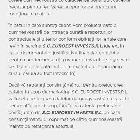
datele dumneavoastră cu caracter personal atât cât este
necesar pentru realizarea scopurilor de prelucrare
menţionate mai sus.
În cazul în care sunteţi client, vom prelucra datele
dumneavoastră pe întreaga durată a raporturilor
contractuale şi ulterior conform obligaţiilor legale care
revin în sarcina
S.C. EUROEST INVESTS.R.L.
(de ex., în
cazul documentelor justificative financiar-contabile
pentru care termenul de păstrare prevăzut de lege este
de 10 ani de la data încheierii exerciţiului financiar în
cursul căruia au fost întocmite).
Dacă vă retrageţi consimţământul pentru prelucrarea
datelor în scop de marketing S.C. EUROEST INVESTS.R.L.
va înceta prelucrarea datelor dumneavoastră cu caracter
personal în acest scop, fără însă a afecta prelucrările
desfăşurate de
S.C. EUROEST INVESTS.R.L.
pe baza
consimţământului exprimat de către dumneavoastră
înainte de retragerea acestuia.