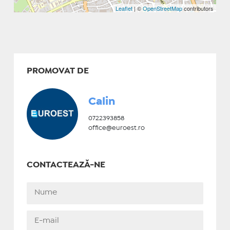
Leaflet
| ©
OpenStreetMap
contributors
PROMOVAT DE
Calin
0722393858
office@euroest.ro
CONTACTEAZĂ-NE