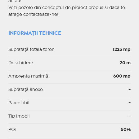
al tau!
Vezi pozele din conceptul de proiect propus si daca te
atrage contacteaza-ne!
INFORMAȚII TEHNICE
Suprafață totală teren
1225 mp
Deschidere
20 m
Amprenta maximă
600 mp
Suprafață anexe
-
Parcelabil
-
Tip imobil
-
POT
50%